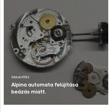
ÓRAJAVÍTÁS
Alpina automata felújítása
beázás miatt.
Jól látszik, hogy ázott … Cal. Selita SW