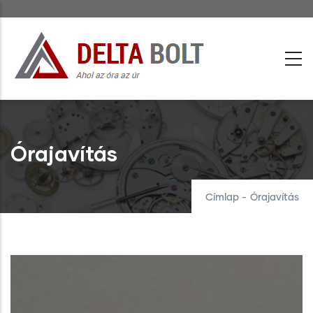
Ugrás
a
tartalomra
Órajavítás
Címlap
-
Órajavítás