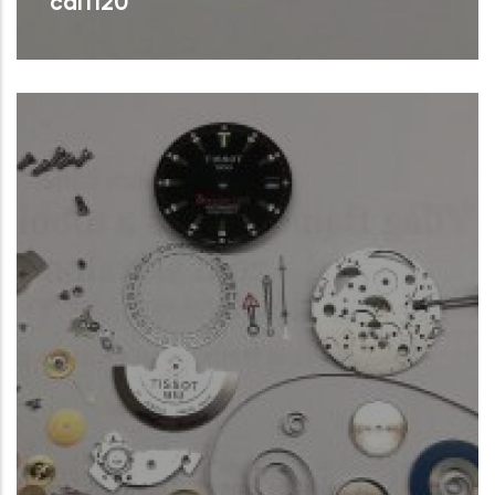
cal1120
Bond Omega nagyszervizen : cal1120
Tovább