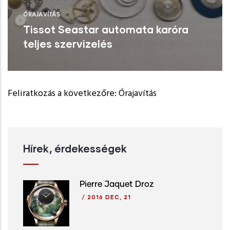
ÓRAJAVÍTÁS
Tissot Seastar automata karóra
teljes szervizelés
Tissot Seastar automata karóra teljes
szervizelés járórugó törés miatt.
Feliratkozás a következőre: Órajavítás
Cal.ETA2824-2
Tovább
Hírek, érdekességek
Pierre Jaquet Droz
/
2016 DEC, 21